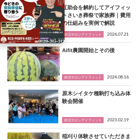
互助会を解約してアイフィッ
トさいき葬祭で家族葬｜費用
の仕組みを実例で解説
2026.07.21
終活サロンアイフィット
Aifit農園開始とその後
2024.08.16
終活サロンアイフィット
原木シイタケ種駒打ち込み体
験会開催
2023.02.19
終活サロンアイフィット
稲刈り体験させていただきま