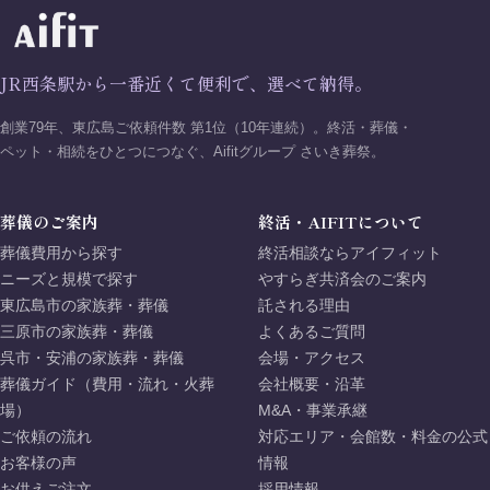
JR西条駅から一番近くて便利で、選べて納得。
創業79年、東広島ご依頼件数 第1位（10年連続）。終活・葬儀・
ペット・相続をひとつにつなぐ、Aifitグループ さいき葬祭。
葬儀のご案内
終活・AIFITについて
葬儀費用から探す
終活相談ならアイフィット
ニーズと規模で探す
やすらぎ共済会のご案内
東広島市の家族葬・葬儀
託される理由
三原市の家族葬・葬儀
よくあるご質問
呉市・安浦の家族葬・葬儀
会場・アクセス
葬儀ガイド（費用・流れ・火葬
会社概要・沿革
場）
M&A・事業承継
ご依頼の流れ
対応エリア・会館数・料金の公式
お客様の声
情報
お供えご注文
採用情報