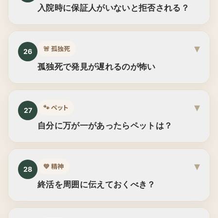
入院時に保証人がいないと拒否される？
▾
🚨
孤独死
26
孤独死で発見が遅れるのが怖い
▾
🐾
ペット
27
自分に万が一があったらペットは？
▾
💚
精神
28
終活を周囲に伝えておくべき？