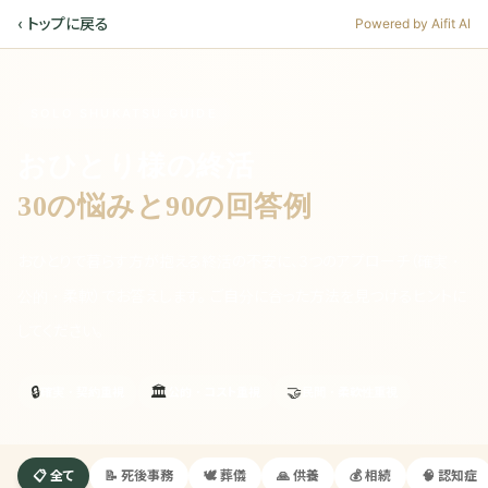
‹ トップに戻る
Powered by Aifit AI
SOLO SHUKATSU GUIDE
おひとり様の終活
30の悩みと90の回答例
おひとりで暮らす方が抱える終活の不安に、3つのアプローチ（確実・
公的・柔軟）でお答えします。 ご自分に合った方法を見つけるヒントに
してください。
🔒
🏛️
🤝
確実・契約重視
公的・コスト重視
民間・柔軟性重視
📋
全て
📝
死後事務
🕊️
葬儀
🙏
供養
💰
相続
🧠
認知症