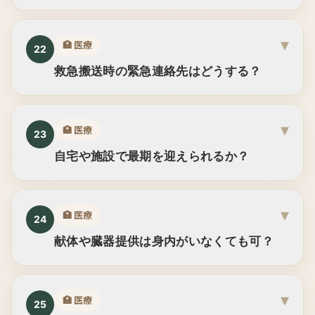
▾
🏥
医療
22
救急搬送時の緊急連絡先はどうする？
▾
🏥
医療
23
自宅や施設で最期を迎えられるか？
▾
🏥
医療
24
献体や臓器提供は身内がいなくても可？
▾
🏥
医療
25