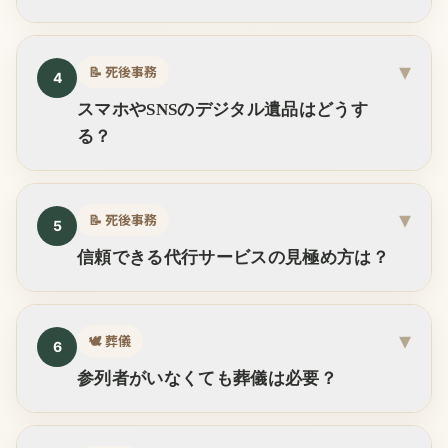
▾
📝
死後事務
4
スマホやSNSのデジタル遺品はどうす
る？
▾
📝
死後事務
5
信頼できる代行サービスの見極め方は？
▾
🕊️
葬儀
6
参列者がいなくても葬儀は必要？