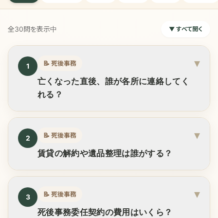
全30問
を表示中
▼ すべて開く
▾
📝
死後事務
1
亡くなった直後、誰が各所に連絡してく
れる？
▾
📝
死後事務
2
賃貸の解約や遺品整理は誰がする？
▾
📝
死後事務
3
死後事務委任契約の費用はいくら？