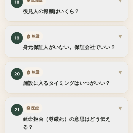
▾
🧠
認知症
18
後見人の報酬はいくら？
▾
🏠
施設
19
身元保証人がいない。保証会社でいい？
▾
🏠
施設
20
施設に入るタイミングはいつがいい？
▾
🏥
医療
21
延命拒否（尊厳死）の意思はどう伝え
る？