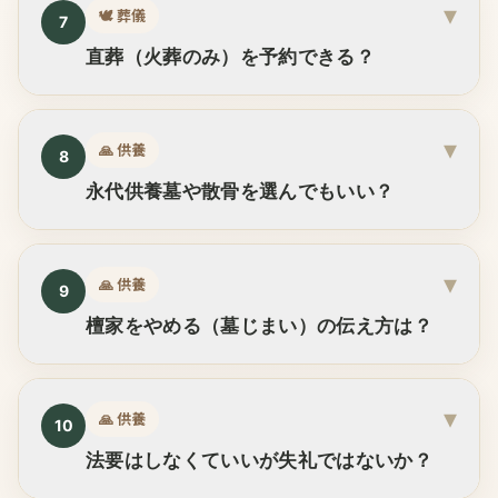
▾
🕊️
葬儀
7
直葬（火葬のみ）を予約できる？
▾
🙏
供養
8
永代供養墓や散骨を選んでもいい？
▾
🙏
供養
9
檀家をやめる（墓じまい）の伝え方は？
▾
🙏
供養
10
法要はしなくていいが失礼ではないか？