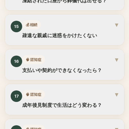
凍結された口座から葬儀代は出せる？
▾
💰
相続
15
疎遠な親戚に迷惑をかけたくない
▾
🧠
認知症
16
支払いや契約ができなくなったら？
▾
🧠
認知症
17
成年後見制度で生活はどう変わる？