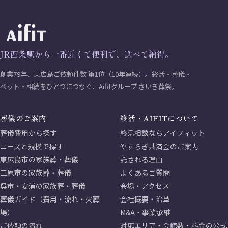
JR西条駅から一番近くて便利で、選べて納得。
創業79年、東広島ご依頼件数 第1位（10年連続）。終活・葬儀・
ペット・相続をひとつにつなぐ、Aifitグループ さいき葬祭。
葬儀のご案内
終活・AIFITについて
葬儀費用から探す
終活相談ならアイフィット
ニーズと規模で探す
やすらぎ共済会のご案内
東広島市の家族葬・葬儀
託される理由
三原市の家族葬・葬儀
よくあるご質問
呉市・安浦の家族葬・葬儀
会場・アクセス
葬儀ガイド（費用・流れ・火葬
会社概要・沿革
場）
M&A・事業承継
ご依頼の流れ
対応エリア・会館数・料金の公式