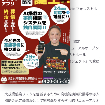
第43回 安芸教区東部地区 仏教壮年大会 in フォレストホ
ール
2023年 7月
全国儀式サービス「全国ベスト葬儀社500」認定
アイフィット フォレストホール完全リニューアルオープン
温もりダイニング佐吉オープン in フォレストホール
広島マツダ様と「新たな葬儀のカタチプロジェクト」で業務
提携。プロジェクションマッピング開始
2023年 12月
大規模感染リスクを低減するための高機能換気設備等の導入
補助金認定葬儀場として家族葬やすらぎ会館リニューアルオ