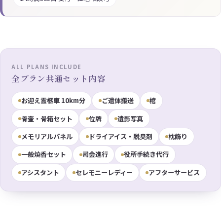
ALL PLANS INCLUDE
全プラン共通セット内容
お迎え霊柩車 10km分
ご遺体搬送
棺
骨壷・骨箱セット
位牌
遺影写真
メモリアルパネル
ドライアイス・脱臭剤
枕飾り
一般焼香セット
司会進行
役所手続き代行
アシスタント
セレモニーレディー
アフターサービス