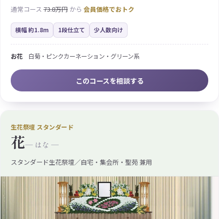
通常コース
73.8万円
から
会員価格でおトク
横幅 約1.8m
1段仕立て
少人数向け
お花
白菊・ピンクカーネーション・グリーン系
このコースを相談する
生花祭壇 スタンダード
花
— はな —
スタンダード生花祭壇／自宅・集会所・聖苑 兼用