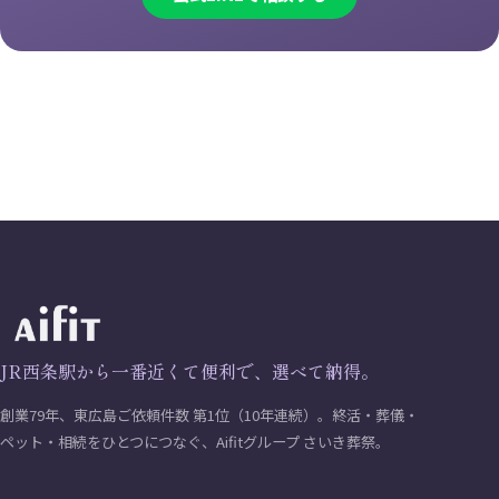
JR西条駅から一番近くて便利で、選べて納得。
創業79年、東広島ご依頼件数 第1位（10年連続）。終活・葬儀・
ペット・相続をひとつにつなぐ、Aifitグループ さいき葬祭。