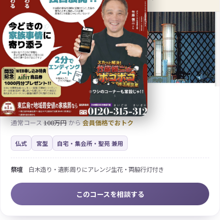
68
会員様
万円
（税込 74.8万円）
通常コース
108万円
から
会員価格でおトク
仏式
宮型
自宅・集会所・聖苑 兼用
祭壇
白木造り・遺影周りにアレンジ生花・両脇行灯付き
このコースを相談する