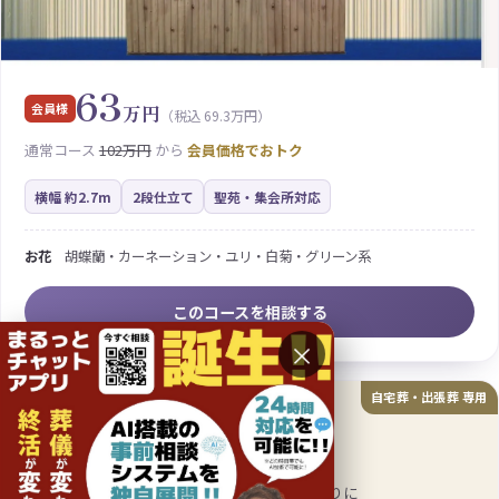
63
会員様
万円
（税込 69.3万円）
通常コース
102万円
から
会員価格でおトク
横幅 約2.7m
2段仕立て
聖苑・集会所対応
お花
胡蝶蘭・カーネーション・ユリ・白菊・グリーン系
このコースを相談する
×
自宅葬・出張葬 専用
伝統式祭壇
白木祭壇プラン
伝統的な白木の荘厳な美しさ。格調高いお見送りに