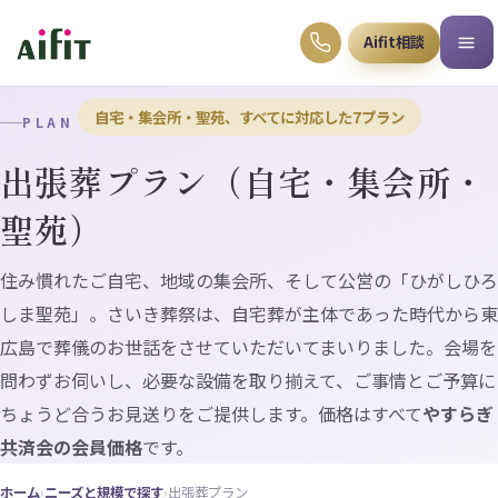
Aifit相談
自宅・集会所・聖苑、すべてに対応した7プラン
PLAN
出張葬プラン（自宅・集会所・
聖苑）
住み慣れたご自宅、地域の集会所、そして公営の「ひがしひろ
しま聖苑」。さいき葬祭は、自宅葬が主体であった時代から東
広島で葬儀のお世話をさせていただいてまいりました。会場を
問わずお伺いし、必要な設備を取り揃えて、ご事情とご予算に
ちょうど合うお見送りをご提供します。価格はすべて
やすらぎ
共済会の会員価格
です。
ホーム
›
ニーズと規模で探す
›
出張葬プラン