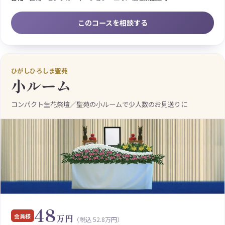
このコースを相談する
ひがしひろしま聖苑
小ルーム
コンパクト生花祭壇／聖苑の小ルームで少人数のお見送りに
48
会員様
万円
（税込 52.8万円）