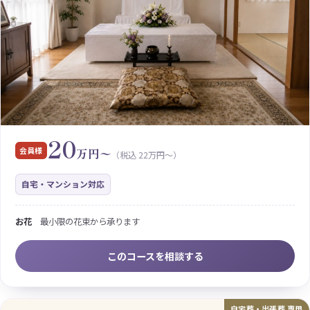
20
会員様
万円〜
（税込 22万円〜）
自宅・マンション対応
お花
最小限の花束から承ります
このコースを相談する
自宅葬・出張葬 専用