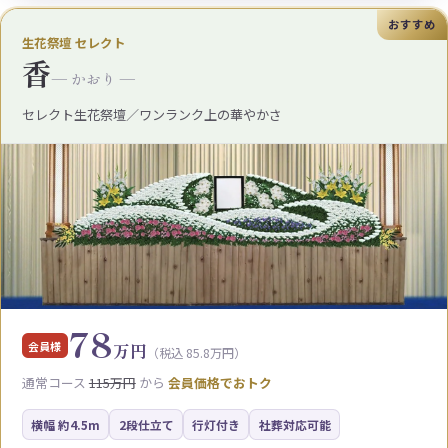
おすすめ
生花祭壇 セレクト
香
— かおり —
セレクト生花祭壇／ワンランク上の華やかさ
78
会員様
万円
（税込 85.8万円）
通常コース
115万円
から
会員価格でおトク
横幅 約4.5m
2段仕立て
行灯付き
社葬対応可能