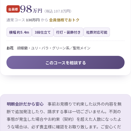
98
会員様
万円
（税込 107.8万円）
通常コース
130万円
から
会員価格でおトク
横幅 約5.4m
3段仕立て
行灯・装飾付き
社葬対応可能
お花
胡蝶蘭・ユリ・バラ・グリーン系／聖苑メイン
このコースを相談する
明朗会計だから安心
事前お見積りで約束した以外の内容を無
断で追加発注したり、請求する事は一切ございません。不測の
事態が発生した場合やお約束（契約）を超えた人数になったよ
うな場合は、必ず喪主様に確認をお取り致します。ご安心くだ