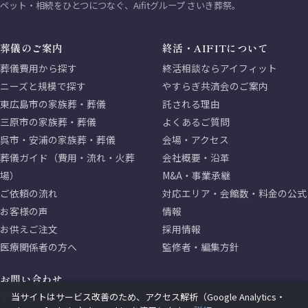
ペット・相続をひとつにつなぐ、Aifitグループ さいき葬祭。
葬儀のご案内
終活・AIFITについて
葬儀費用から探す
終活相談ならアイフィット
ニーズと規模で探す
やすらぎ共済会のご案内
東広島市の家族葬・葬儀
託される理由
三原市の家族葬・葬儀
よくあるご質問
呉市・安浦の家族葬・葬儀
会場・アクセス
葬儀ガイド（費用・流れ・火葬
会社概要・沿革
場）
M&A・事業承継
ご依頼の流れ
対応エリア・会館数・料金の公式
お客様の声
情報
お供えご注文
採用情報
医療関係者の方へ
監修者・編集方針
お問い合わせ
当サイトはサービス改善のため、アクセス解析（Google Analytics・
〒739-0042