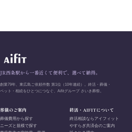
JR西条駅から一番近くて便利で、選べて納得。
創業79年、東広島ご依頼件数 第1位（10年連続）。終活・葬儀・
ペット・相続をひとつにつなぐ、Aifitグループ さいき葬祭。
葬儀のご案内
終活・AIFITについて
葬儀費用から探す
終活相談ならアイフィット
ニーズと規模で探す
やすらぎ共済会のご案内