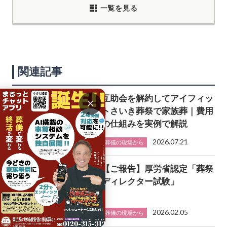
一覧を見る
関連記事
互助会を解約してアイフィッ
×
トさいき葬祭で家族葬｜費用
の仕組みを実例で解説
2026.07.21
葬儀の現場から
【ご報告】厚労省認定「葬祭
ディレクター試験」
2026.02.05
葬儀の現場から