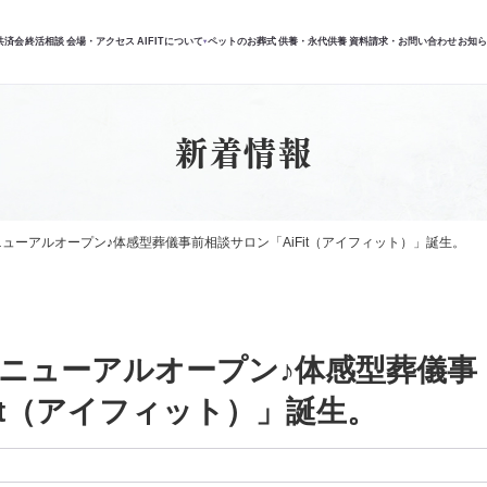
共済会
終活相談
会場・アクセス
AIFITについて
ペットのお葬式
供養・永代供養
資料請求・お問い合わせ
お知
▾
新着情報
ューアルオープン♪体感型葬儀事前相談サロン「AiFit（アイフィット）」誕生。
ニューアルオープン♪体感型葬儀事
it（アイフィット）」誕生。