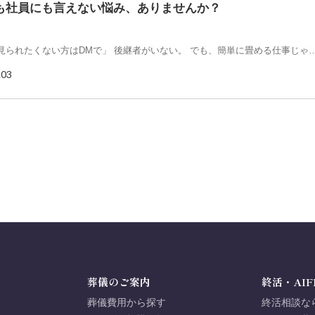
も社員にも言えない悩み、ありませんか？
に見られたくない方はDMで」 後継者がいない。 でも、簡単に畳める仕事じゃ
.03
葬儀のご案内
終活・AIF
葬儀費用から探す
終活相談な