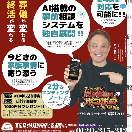
平素より
り…
2026.07
新企画
とチャ
新企画！
場…
2026.05
犬猫譲
ペット葬
2026.05