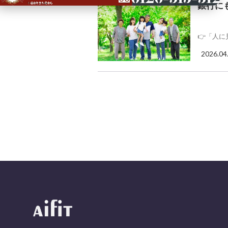
銀行に
👉「人
2026.04