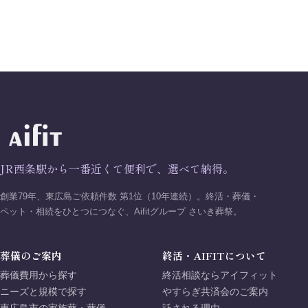
JR西条駅から一番近くて便利で、選べて納得。
創業79年、東広島ご依頼件数 第1位（10年連続）。終活・葬儀・
ペット・相続をひとつにつなぐ、Aifitグループ さいき葬祭。
葬儀のご案内
終活・AIFITについて
葬儀費用から探す
終活相談ならアイフィット
ニーズと規模で探す
やすらぎ共済会のご案内