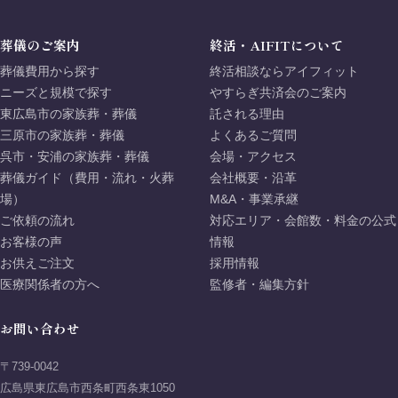
葬儀のご案内
終活・AIFITについて
葬儀費用から探す
終活相談ならアイフィット
ニーズと規模で探す
やすらぎ共済会のご案内
東広島市の家族葬・葬儀
託される理由
三原市の家族葬・葬儀
よくあるご質問
呉市・安浦の家族葬・葬儀
会場・アクセス
葬儀ガイド（費用・流れ・火葬
会社概要・沿革
場）
M&A・事業承継
ご依頼の流れ
対応エリア・会館数・料金の公式
お客様の声
情報
お供えご注文
採用情報
医療関係者の方へ
監修者・編集方針
お問い合わせ
〒739-0042
広島県東広島市西条町西条東1050