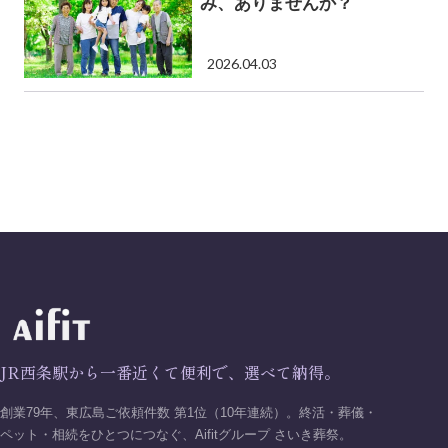
み、ありませんか？
2026.04.03
JR西条駅から一番近くて便利で、選べて納得。
創業79年、東広島ご依頼件数 第1位（10年連続）。終活・葬儀・
ペット・相続をひとつにつなぐ、Aifitグループ さいき葬祭。