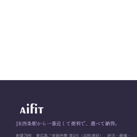
JR西条駅から一番近くて便利で、選べて納得。
創業79年、東広島ご依頼件数 第1位（10年連続）。終活・葬儀・