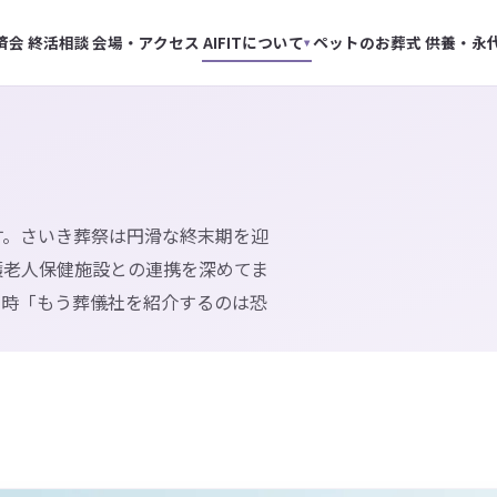
済会
終活相談
会場・アクセス
AIFITについて
ペットのお葬式
供養・永
▾
す。さいき葬祭は円滑な終末期を迎
護老人保健施設との連携を深めてま
た時「もう葬儀社を紹介するのは恐