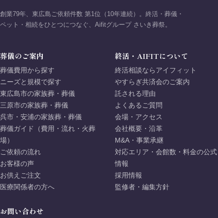
創業79年、東広島ご依頼件数 第1位（10年連続）。終活・葬儀・
ペット・相続をひとつにつなぐ、Aifitグループ さいき葬祭。
葬儀のご案内
終活・AIFITについて
葬儀費用から探す
終活相談ならアイフィット
ニーズと規模で探す
やすらぎ共済会のご案内
東広島市の家族葬・葬儀
託される理由
三原市の家族葬・葬儀
よくあるご質問
呉市・安浦の家族葬・葬儀
会場・アクセス
葬儀ガイド（費用・流れ・火葬
会社概要・沿革
場）
M&A・事業承継
ご依頼の流れ
対応エリア・会館数・料金の公式
お客様の声
情報
お供えご注文
採用情報
医療関係者の方へ
監修者・編集方針
お問い合わせ