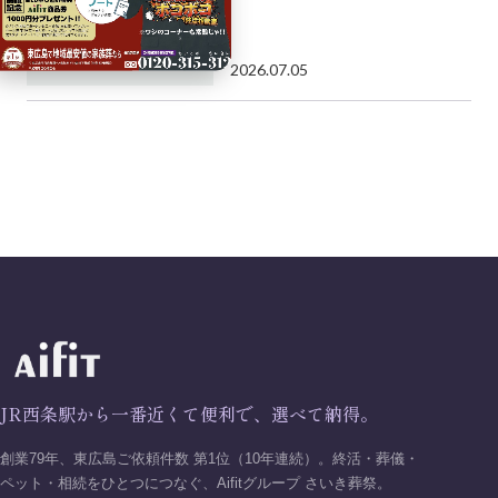
2026.07.05
JR西条駅から一番近くて便利で、選べて納得。
創業79年、東広島ご依頼件数 第1位（10年連続）。終活・葬儀・
ペット・相続をひとつにつなぐ、Aifitグループ さいき葬祭。