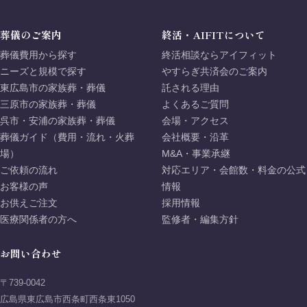
葬儀のご案内
終活・AIFITについて
葬儀費用から探す
終活相談ならアイフィット
ニーズと規模で探す
やすらぎ共済会のご案内
東広島市の家族葬・葬儀
託される理由
三原市の家族葬・葬儀
よくあるご質問
呉市・安浦の家族葬・葬儀
会場・アクセス
葬儀ガイド（費用・流れ・火葬
会社概要・沿革
場）
M&A・事業承継
ご依頼の流れ
対応エリア・会館数・料金の公式
お客様の声
情報
お供えご注文
採用情報
医療関係者の方へ
監修者・編集方針
お問い合わせ
〒739-0042
広島県東広島市西条町西条東1050