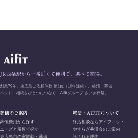
JR西条駅から一番近くて便利で、選べて納得。
創業79年、東広島ご依頼件数 第1位（10年連続）。終活・葬儀・
ペット・相続をひとつにつなぐ、Aifitグループ さいき葬祭。
葬儀のご案内
終活・AIFITについて
葬儀費用から探す
終活相談ならアイフィット
ニーズと規模で探す
やすらぎ共済会のご案内
東広島市の家族葬・葬儀
託される理由