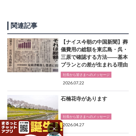
関連記事
【ナイス今朝の中国新聞】葬
儀費用の総額を東広島・呉・
三原で確認する方法――基本
プランとの差が生まれる理由
社長から皆さまへのメッセージ
2026.07.22
石楠花寺があります
社長から皆さまへのメッセージ
2026.04.27
×