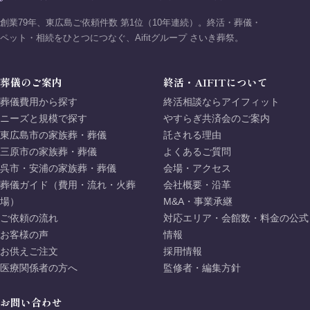
創業79年、東広島ご依頼件数 第1位（10年連続）。終活・葬儀・
ペット・相続をひとつにつなぐ、Aifitグループ さいき葬祭。
葬儀のご案内
終活・AIFITについて
葬儀費用から探す
終活相談ならアイフィット
ニーズと規模で探す
やすらぎ共済会のご案内
東広島市の家族葬・葬儀
託される理由
三原市の家族葬・葬儀
よくあるご質問
呉市・安浦の家族葬・葬儀
会場・アクセス
葬儀ガイド（費用・流れ・火葬
会社概要・沿革
場）
M&A・事業承継
ご依頼の流れ
対応エリア・会館数・料金の公式
お客様の声
情報
お供えご注文
採用情報
医療関係者の方へ
監修者・編集方針
お問い合わせ