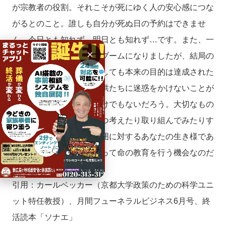
が宗教者の役割。それこそが死にゆく人の安心感につな
がるとのこと。誰しも自分が死ぬ日の予約はできませ
ん。今日とも知れず、明日とも知れず…です。また、一
×
時期高齢者の間で終活がブームになりましたが、結局の
ところお墓や仏壇を用意しても本来の目的は達成された
わけではなかったし、子供たちに迷惑をかけないことが
人生の最終目的というわけでもないだろう。大切なもの
が何かをご自身で少しずつ考えたり取り組んでみたりす
ること、それが家族や周囲に対するあなたの生き様であ
り、最後に自身の死をもって命の教育を行う機会なのだ
と考えています。
引用：カールベッカー（京都大学政策のための科学ユニ
ット特任教授）、月間フューネラルビジネス6月号、終
活読本「ソナエ」