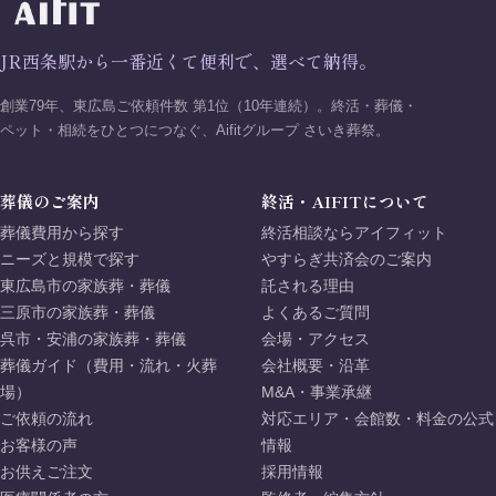
JR西条駅から一番近くて便利で、選べて納得。
創業79年、東広島ご依頼件数 第1位（10年連続）。終活・葬儀・
ペット・相続をひとつにつなぐ、Aifitグループ さいき葬祭。
葬儀のご案内
終活・AIFITについて
葬儀費用から探す
終活相談ならアイフィット
ニーズと規模で探す
やすらぎ共済会のご案内
東広島市の家族葬・葬儀
託される理由
三原市の家族葬・葬儀
よくあるご質問
呉市・安浦の家族葬・葬儀
会場・アクセス
葬儀ガイド（費用・流れ・火葬
会社概要・沿革
場）
M&A・事業承継
ご依頼の流れ
対応エリア・会館数・料金の公式
お客様の声
情報
お供えご注文
採用情報