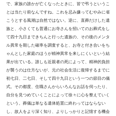
で、家族の誰かが亡くなったときに、皆で弔うというこ
とは当たり前なんですね。これを忌み嫌ってむやみに省
こうとする風潮は自然ではない。逆に、直葬だけした遺
族と、小さくても普通にお寺さんを招いてのお葬式をし
て四十九日まできちんと行った遺族の、その後のメンタ
ル異常を期した確率を調査すると、お寺と付き合いをち
ゃんとした家庭のほうが精神異常を来しにくいという結
果が出ている。誰しも近親者の死によって、精神的負担
が襲うのは仕方ないが、元の社会生活に復帰するまでに
初七日、二七日、そして四十九日という一つの節目の儀
式。その都度、住職さんからいろんなお話を伺ったり、
自分を見つめていくことによって徐々に心を整えていく
という。葬儀は単なる遺体処置に終わってはならない
し、故人をより深く知り、よりしっかりと記憶する機会