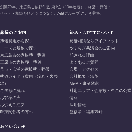
創業79年、東広島ご依頼件数 第1位（10年連続）。終活・葬儀・
ペット・相続をひとつにつなぐ、Aifitグループ さいき葬祭。
葬儀のご案内
終活・AIFITについて
葬儀費用から探す
終活相談ならアイフィット
ニーズと規模で探す
やすらぎ共済会のご案内
東広島市の家族葬・葬儀
託される理由
三原市の家族葬・葬儀
よくあるご質問
呉市・安浦の家族葬・葬儀
会場・アクセス
葬儀ガイド（費用・流れ・火葬
会社概要・沿革
場）
M&A・事業承継
ご依頼の流れ
対応エリア・会館数・料金の公式
お客様の声
情報
お供えご注文
採用情報
医療関係者の方へ
監修者・編集方針
お問い合わせ