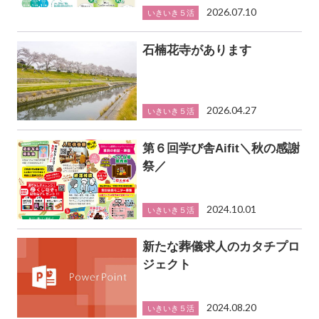
2026.07.10
いきいき５活
石楠花寺があります
2026.04.27
いきいき５活
第６回学び舎Aifit＼秋の感謝
祭／
2024.10.01
いきいき５活
新たな葬儀求人のカタチプロ
ジェクト
2024.08.20
いきいき５活