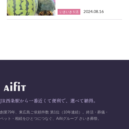
2024.08.16
いきいき５活
JR西条駅から一番近くて便利で、選べて納得。
創業79年、東広島ご依頼件数 第1位（10年連続）。終活・葬儀・
ペット・相続をひとつにつなぐ、Aifitグループ さいき葬祭。