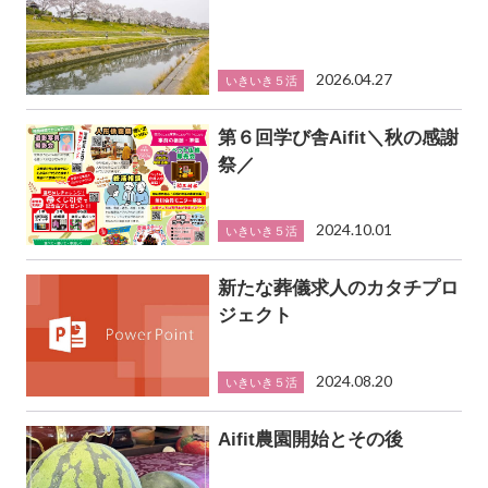
2026.04.27
いきいき５活
第６回学び舎Aifit＼秋の感謝
祭／
2024.10.01
いきいき５活
新たな葬儀求人のカタチプロ
ジェクト
2024.08.20
いきいき５活
Aifit農園開始とその後