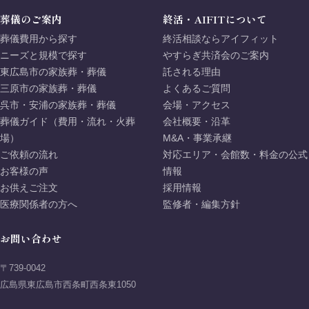
葬儀のご案内
終活・AIFITについて
葬儀費用から探す
終活相談ならアイフィット
ニーズと規模で探す
やすらぎ共済会のご案内
東広島市の家族葬・葬儀
託される理由
三原市の家族葬・葬儀
よくあるご質問
呉市・安浦の家族葬・葬儀
会場・アクセス
葬儀ガイド（費用・流れ・火葬
会社概要・沿革
場）
M&A・事業承継
ご依頼の流れ
対応エリア・会館数・料金の公式
お客様の声
情報
お供えご注文
採用情報
医療関係者の方へ
監修者・編集方針
お問い合わせ
〒739-0042
広島県東広島市西条町西条東1050