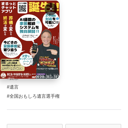
#フォレストホール
×
#いきいき5活
#周活
#祝活
#宗活
#集活
#習活
#酒まつり
#西条
#遺言
#全国おもしろ遺言選手権