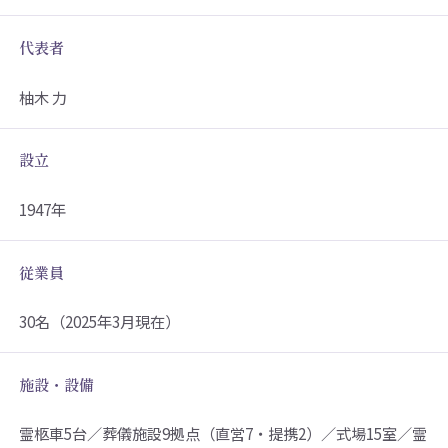
代表者
柚木 力
設立
1947年
従業員
30名（2025年3月現在）
施設・設備
霊柩車5台／葬儀施設9拠点（直営7・提携2）／式場15室／霊