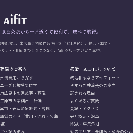
JR西条駅から一番近くて便利で、選べて納得。
創業79年、東広島ご依頼件数 第1位（10年連続）。終活・葬儀・
ペット・相続をひとつにつなぐ、Aifitグループ さいき葬祭。
葬儀のご案内
終活・AIFITについて
葬儀費用から探す
終活相談ならアイフィット
ニーズと規模で探す
やすらぎ共済会のご案内
東広島市の家族葬・葬儀
託される理由
三原市の家族葬・葬儀
よくあるご質問
呉市・安浦の家族葬・葬儀
会場・アクセス
葬儀ガイド（費用・流れ・火葬
会社概要・沿革
場）
M&A・事業承継
ご依頼の流れ
対応エリア・会館数・料金の公式