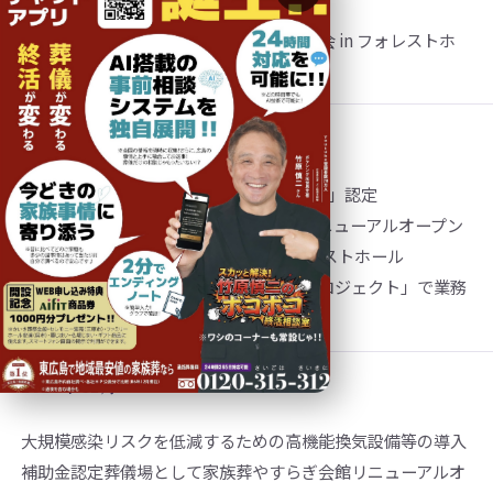
第43回 安芸教区東部地区 仏教壮年大会 in フォレストホ
ール
2023年 7月
全国儀式サービス「全国ベスト葬儀社500」認定
アイフィット フォレストホール完全リニューアルオープン
温もりダイニング佐吉オープン in フォレストホール
広島マツダ様と「新たな葬儀のカタチプロジェクト」で業務
提携。プロジェクションマッピング開始
2023年 12月
大規模感染リスクを低減するための高機能換気設備等の導入
補助金認定葬儀場として家族葬やすらぎ会館リニューアルオ