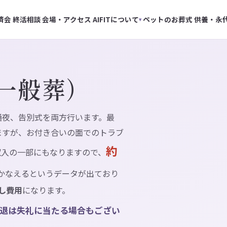
済会
終活相談
会場・アクセス
AIFITについて
ペットのお葬式
供養・永
▾
一般葬）
通夜、告別式を両方行います。最
ますが、お付き合いの面でのトラブ
約
収入の一部にもなりますので、
かなえるというデータが出ており
出し費用
になります。
辞退は失礼に当たる場合もござい