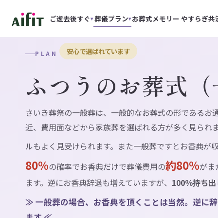
ご逝去後すぐ
葬儀プラン
お葬式メモリー
やすらぎ共
▾
▾
安心で選ばれています
PLAN
ふつうのお葬式（
さいき葬祭の一般葬は、一般的なお葬式の形であるお
近、費用面などから家族葬を選ばれる方が多く見られ
ルもよく見受けられます。また一般葬ですとお香典が
80％
約80％
の確率でお香典だけで葬儀費用の
がま
ます。逆にお香典辞退も増えていますが、
100％持ち
≫ 一般葬の場合、お香典を頂くことは当然。逆に
ます ≪