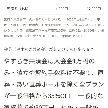
死産児（1体）
4,000円
12,000円
出典：東広島市「火葬場の利用について」（2025年1月更新）。「市
民」とは死亡者・使用者・死産児の母の住所が市内にある場合。ひがし
ひろしま聖苑＝東広島市八本松町宗吉10056（直通 082-428-6663）。開
場8:30〜17:00（棺の受入9:00〜15:00）、休場は1月1日。
会員（やすらぎ共済会）だとどのくらい変わる？
やすらぎ共済会は入会金1万円の
み・積立や解約手数料は不要で、直
葬・あい直葬ホールを除く全プラン
が一般価格から35%OFF。一般的な
家族葬で約30万円、社葬・一般葬