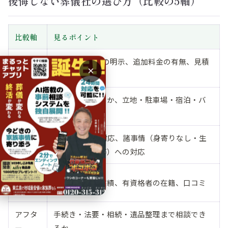
後悔しない葬儀社の選び方（比較の5軸）
比較軸
見るポイント
料金の
会員/一般価格の明示、追加料金の有無、見積
×
明朗さ
書の内訳
参列人数に合うか、立地・駐車場・宿泊・バ
会館
リアフリー
24時間・深夜対応、諸事情（身寄りなし・生
対応力
活保護・後見等）への対応
実績・
地域での施行実績、有資格者の在籍、口コミ
信頼
アフタ
手続き・法要・相続・遺品整理まで相談でき
ー
るか