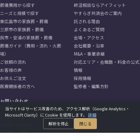
葬儀費用から探す
終活相談ならアイフィット
ニーズと規模で探す
やすらぎ共済会のご案内
東広島市の家族葬・葬儀
託される理由
三原市の家族葬・葬儀
よくあるご質問
呉市・安浦の家族葬・葬儀
会場・アクセス
葬儀ガイド（費用・流れ・火葬
会社概要・沿革
場）
M&A・事業承継
ご依頼の流れ
対応エリア・会館数・料金の公式
お客様の声
情報
お供えご注文
採用情報
医療関係者の方へ
監修者・編集方針
お問い合わせ
当サイトはサービス改善のため、アクセス解析（Google Analytics・
〒739-0042
Microsoft Clarity）に Cookie を使用します。
詳細
広島県東広島市西条町西条東1050
解析を停止
閉じる
FAX 082-426-6105
ご依頼・ご相談
0120-315-312（さいごは さいき