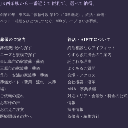
JR西条駅から一番近くて便利で、選べて納得。
創業79年、東広島ご依頼件数 第1位（10年連続）。終活・葬儀・
ペット・相続をひとつにつなぐ、Aifitグループ さいき葬祭。
葬儀のご案内
終活・AIFITについて
葬儀費用から探す
終活相談ならアイフィット
ニーズと規模で探す
やすらぎ共済会のご案内
東広島市の家族葬・葬儀
託される理由
三原市の家族葬・葬儀
よくあるご質問
呉市・安浦の家族葬・葬儀
会場・アクセス
葬儀ガイド（費用・流れ・火葬
会社概要・沿革
場）
M&A・事業承継
ご依頼の流れ
対応エリア・会館数・料金の公式
お客様の声
情報
お供えご注文
採用情報
医療関係者の方へ
監修者・編集方針