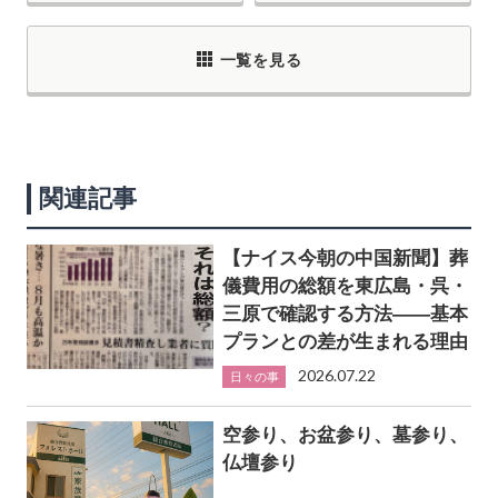
一覧を見る
関連記事
【ナイス今朝の中国新聞】葬
儀費用の総額を東広島・呉・
三原で確認する方法――基本
プランとの差が生まれる理由
2026.07.22
日々の事
空参り、お盆参り、墓参り、
仏壇参り