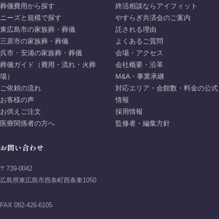
葬儀費用から探す
終活相談ならアイフィット
ニーズと規模で探す
やすらぎ共済会のご案内
東広島市の家族葬・葬儀
託される理由
三原市の家族葬・葬儀
よくあるご質問
呉市・安浦の家族葬・葬儀
会場・アクセス
葬儀ガイド（費用・流れ・火葬
会社概要・沿革
場）
M&A・事業承継
ご依頼の流れ
対応エリア・会館数・料金の公式
お客様の声
情報
お供えご注文
採用情報
医療関係者の方へ
監修者・編集方針
お問い合わせ
〒739-0042
広島県東広島市西条町西条東1050
FAX 082-426-6105