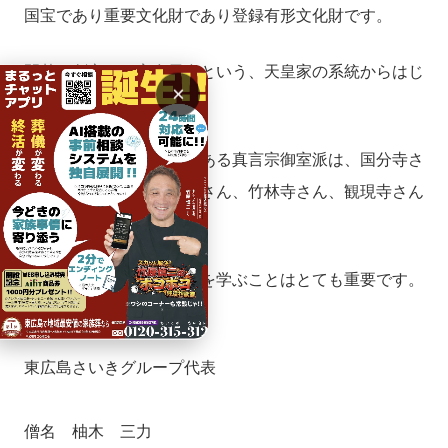
国宝であり重要文化財であり登録有形文化財です。
開基（創立）は宇多天皇という、天皇家の系統からはじ
×
まった寺院です。
ちなみに東広島市に現在ある真言宗御室派は、国分寺さ
ん、並瀧寺さん、福成寺さん、竹林寺さん、観現寺さん
です。ほとんどですね。
宗旨・宗派を超えて仏教を学ぶことはとても重要です。
東広島さいきグループ代表
僧名 柚木 三力