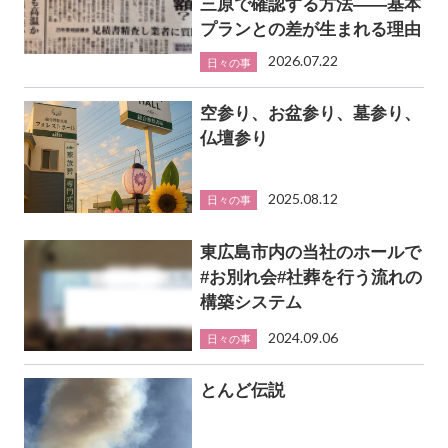
三原で確認する方法――基本
プランとの差が生まれる理由
2026.07.22
日々の事
空参り、お盆参り、墓参り、
仏壇参り
2025.08.12
日々の事
東広島市内の当社のホールで
#お別れ会#社葬を行う流れの
構築システム
2024.09.06
日々の事
とんど伝説