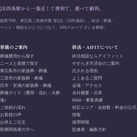
JR西条駅から一番近くて便利で、選べて納得。
創業79年、東広島ご依頼件数 第1位（10年連続）。終活・葬儀・
ペット・相続をひとつにつなぐ、Aifitグループ さいき葬祭。
葬儀のご案内
終活・AIFITについて
葬儀費用から探す
終活相談ならアイフィット
ニーズと規模で探す
やすらぎ共済会のご案内
東広島市の家族葬・葬儀
託される理由
三原市の家族葬・葬儀
よくあるご質問
呉市・安浦の家族葬・葬儀
会場・アクセス
葬儀ガイド（費用・流れ・火葬
会社概要・沿革
場）
M&A・事業承継
ご依頼の流れ
対応エリア・会館数・料金の公式
お客様の声
情報
お供えご注文
採用情報
医療関係者の方へ
監修者・編集方針