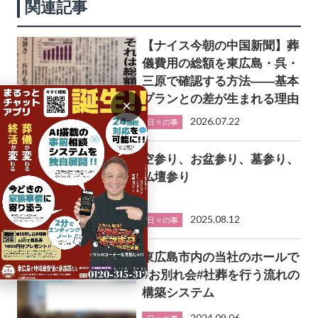
関連記事
【ナイス今朝の中国新聞】葬
儀費用の総額を東広島・呉・
三原で確認する方法――基本
プランとの差が生まれる理由
×
2026.07.22
日々の事
空参り、お盆参り、墓参り、
仏壇参り
2025.08.12
日々の事
東広島市内の当社のホールで
#お別れ会#社葬を行う流れの
構築システム
2024.09.06