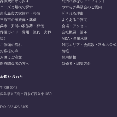
葬儀費用から探す
終活相談ならアイフィット
ニーズと規模で探す
やすらぎ共済会のご案内
東広島市の家族葬・葬儀
託される理由
三原市の家族葬・葬儀
よくあるご質問
呉市・安浦の家族葬・葬儀
会場・アクセス
葬儀ガイド（費用・流れ・火葬
会社概要・沿革
場）
M&A・事業承継
ご依頼の流れ
対応エリア・会館数・料金の公式
お客様の声
情報
お供えご注文
採用情報
医療関係者の方へ
監修者・編集方針
お問い合わせ
〒739-0042
広島県東広島市西条町西条東1050
FAX 082-426-6105