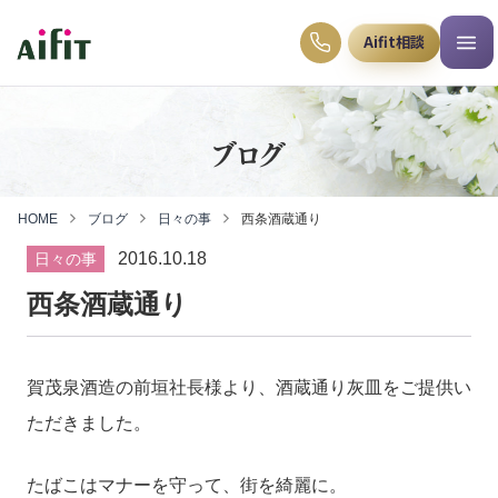
Aifit相談
ブログ
HOME
ブログ
日々の事
西条酒蔵通り
2016.10.18
日々の事
西条酒蔵通り
賀茂泉酒造の前垣社長様より、酒蔵通り灰皿をご提供い
ただきました。
たばこはマナーを守って、街を綺麗に。