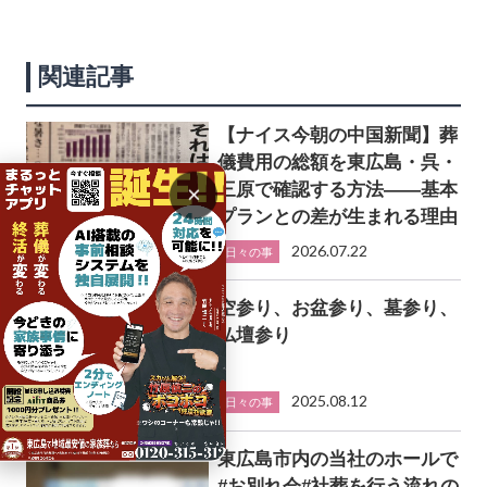
関連記事
【ナイス今朝の中国新聞】葬
儀費用の総額を東広島・呉・
三原で確認する方法――基本
×
プランとの差が生まれる理由
2026.07.22
日々の事
空参り、お盆参り、墓参り、
仏壇参り
2025.08.12
日々の事
東広島市内の当社のホールで
#お別れ会#社葬を行う流れの