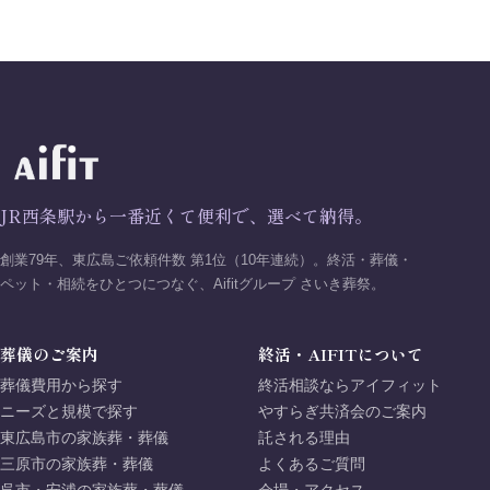
JR西条駅から一番近くて便利で、選べて納得。
創業79年、東広島ご依頼件数 第1位（10年連続）。終活・葬儀・
ペット・相続をひとつにつなぐ、Aifitグループ さいき葬祭。
葬儀のご案内
終活・AIFITについて
葬儀費用から探す
終活相談ならアイフィット
ニーズと規模で探す
やすらぎ共済会のご案内
東広島市の家族葬・葬儀
託される理由
三原市の家族葬・葬儀
よくあるご質問