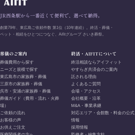
JR西条駅から一番近くて便利で、選べて納得。
創業79年、東広島ご依頼件数 第1位（10年連続）。終活・葬儀・
ペット・相続をひとつにつなぐ、Aifitグループ さいき葬祭。
葬儀のご案内
終活・AIFITについて
葬儀費用から探す
終活相談ならアイフィット
ニーズと規模で探す
やすらぎ共済会のご案内
東広島市の家族葬・葬儀
託される理由
三原市の家族葬・葬儀
よくあるご質問
呉市・安浦の家族葬・葬儀
会場・アクセス
葬儀ガイド（費用・流れ・火葬
会社概要・沿革
場）
M&A・事業承継
ご依頼の流れ
対応エリア・会館数・料金の公式
お客様の声
情報
お供えご注文
採用情報
医療関係者の方へ
監修者・編集方針