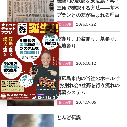
儀費用の総額を東広島・呉・
三原で確認する方法――基本
プランとの差が生まれる理由
2026.07.22
日々の事
×
空参り、お盆参り、墓参り、
仏壇参り
2025.08.12
日々の事
東広島市内の当社のホールで
#お別れ会#社葬を行う流れの
構築システム
2024.09.06
日々の事
とんど伝説