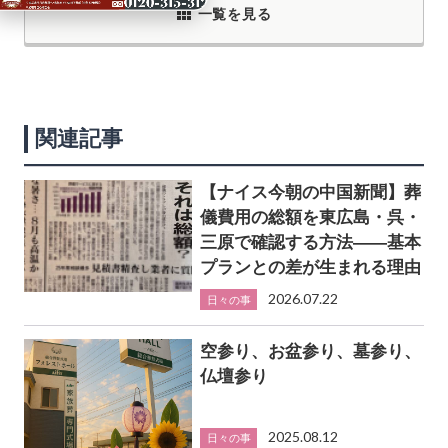
一覧を見る
関連記事
【ナイス今朝の中国新聞】葬
儀費用の総額を東広島・呉・
三原で確認する方法――基本
プランとの差が生まれる理由
2026.07.22
日々の事
空参り、お盆参り、墓参り、
仏壇参り
2025.08.12
日々の事