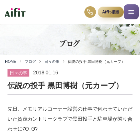
Aifit相談
ブログ
HOME
ブログ
日々の事
伝説の投手 黒田博樹（元カープ）
2018.01.16
日々の事
伝説の投手 黒田博樹（元カープ）
先日、メモリアルコーナー設営の仕事で伺わせていただ
いた賀茂カントリークラブで黒田投手と駐車場が隣り合
わせにʕʘ‿ʘʔ