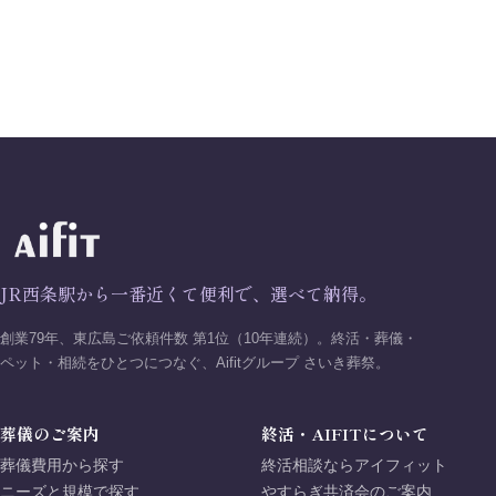
JR西条駅から一番近くて便利で、選べて納得。
創業79年、東広島ご依頼件数 第1位（10年連続）。終活・葬儀・
ペット・相続をひとつにつなぐ、Aifitグループ さいき葬祭。
葬儀のご案内
終活・AIFITについて
葬儀費用から探す
終活相談ならアイフィット
ニーズと規模で探す
やすらぎ共済会のご案内