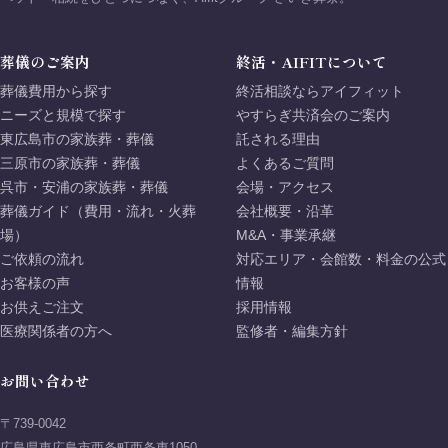
葬儀のご案内
終活・AIFITについて
葬儀費用から探す
終活相談ならアイフィット
ニーズと規模で探す
やすらぎ共済会のご案内
東広島市の家族葬・葬儀
託される理由
三原市の家族葬・葬儀
よくあるご質問
呉市・安浦の家族葬・葬儀
会場・アクセス
葬儀ガイド（費用・流れ・火葬
会社概要・沿革
場）
M&A・事業承継
ご依頼の流れ
対応エリア・会館数・料金の公式
お客様の声
情報
お供えご注文
採用情報
医療関係者の方へ
監修者・編集方針
お問い合わせ
〒739-0042
広島県東広島市西条町西条東1050