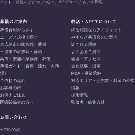
ペット・相続をひとつにつなぐ、Aifitグループ さいき葬祭。
葬儀のご案内
終活・AIFITについて
葬儀費用から探す
終活相談ならアイフィット
ニーズと規模で探す
やすらぎ共済会のご案内
東広島市の家族葬・葬儀
託される理由
三原市の家族葬・葬儀
よくあるご質問
呉市・安浦の家族葬・葬儀
会場・アクセス
葬儀ガイド（費用・流れ・火葬
会社概要・沿革
場）
M&A・事業承継
ご依頼の流れ
対応エリア・会館数・料金の公式
お客様の声
情報
お供えご注文
採用情報
医療関係者の方へ
監修者・編集方針
お問い合わせ
〒739-0042