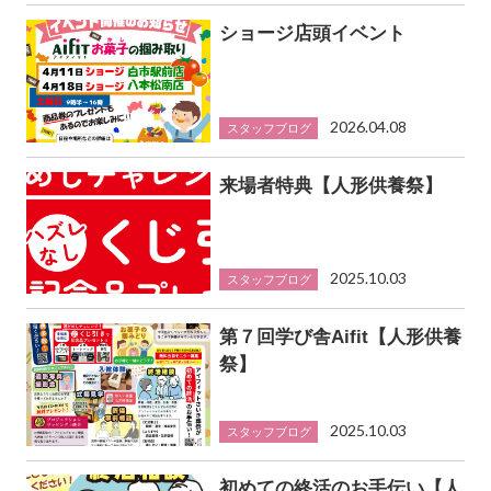
ショージ店頭イベント
2026.04.08
スタッフブログ
来場者特典【人形供養祭】
2025.10.03
スタッフブログ
第７回学び舎Aifit【人形供養
祭】
2025.10.03
スタッフブログ
初めての終活のお手伝い【人