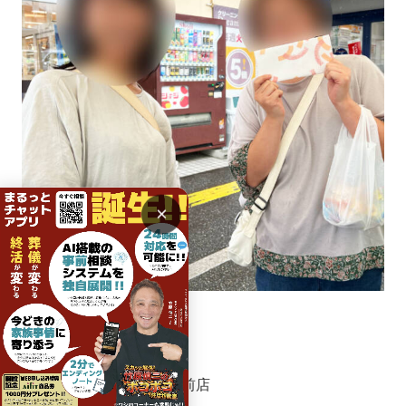
×
イベント開催店舗は↓↓↓
＜４月＞
11日(土) ショージ白市駅前店