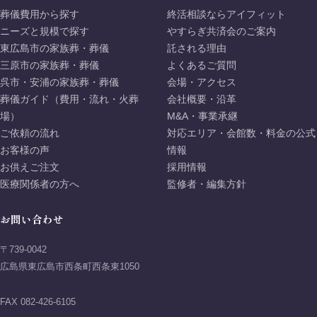
葬儀費用から探す
終活相談ならアイフィット
ニーズと規模で探す
やすらぎ共済会のご案内
東広島市の家族葬・葬儀
託される理由
三原市の家族葬・葬儀
よくあるご質問
呉市・安浦の家族葬・葬儀
会場・アクセス
葬儀ガイド（費用・流れ・火葬
会社概要・沿革
場）
M&A・事業承継
ご依頼の流れ
対応エリア・会館数・料金の公式
お客様の声
情報
お供えご注文
採用情報
医療関係者の方へ
監修者・編集方針
お問い合わせ
〒739-0042
広島県東広島市西条町西条東1050
FAX 082-426-6105