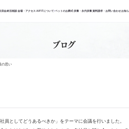
共済会
終活相談
会場・アクセス
AIFITについて
ペットのお葬式
供養・永代供養
資料請求・お問い合わせ
お知
▾
ブログ
員の思い
社員としてどうあるべきか」をテーマに会議を行いました。