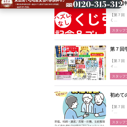
来場者
【第７回
く…
スタッフ
第７回学
【第７回
ィ…
スタッフ
初めて
【第７回
「…
スタッフ