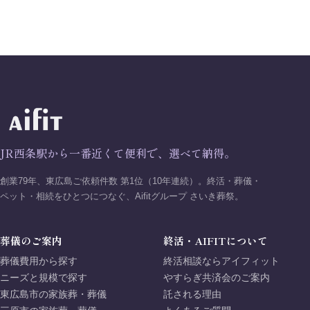
JR西条駅から一番近くて便利で、選べて納得。
創業79年、東広島ご依頼件数 第1位（10年連続）。終活・葬儀・
ペット・相続をひとつにつなぐ、Aifitグループ さいき葬祭。
葬儀のご案内
終活・AIFITについて
葬儀費用から探す
終活相談ならアイフィット
ニーズと規模で探す
やすらぎ共済会のご案内
東広島市の家族葬・葬儀
託される理由