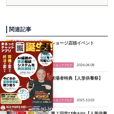
関連記事
ショージ店頭イベント
×
2026.04.08
スタッフブログ
来場者特典【人形供養祭】
2025.10.03
スタッフブログ
第７回学び舎Aifit【人形供養