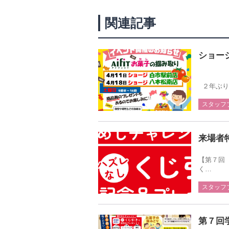
関連記事
ショー
２年ぶり
スタッフ
来場者
【第７回
く…
スタッフ
第７回学