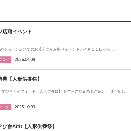
ジ店頭イベント
のショージ店頭でのお菓子つかみ取りイベントが４月１１日から…
2026.04.08
ブログ
特典【人形供養祭】
 学び舎アイフィット 人形供養祭】 各ブースや企画をご紹介！ 運だめし
2025.10.03
ブログ
び舎Aifit【人形供養祭】