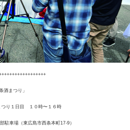
++++++++++++++++++
西条酒まつり」
酒まつり１日目 １０時〜１６時
駐車場（東広島市西条本町17-9）