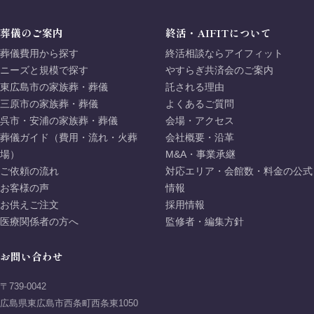
葬儀のご案内
終活・AIFITについて
葬儀費用から探す
終活相談ならアイフィット
ニーズと規模で探す
やすらぎ共済会のご案内
東広島市の家族葬・葬儀
託される理由
三原市の家族葬・葬儀
よくあるご質問
呉市・安浦の家族葬・葬儀
会場・アクセス
葬儀ガイド（費用・流れ・火葬
会社概要・沿革
場）
M&A・事業承継
ご依頼の流れ
対応エリア・会館数・料金の公式
お客様の声
情報
お供えご注文
採用情報
医療関係者の方へ
監修者・編集方針
お問い合わせ
〒739-0042
広島県東広島市西条町西条東1050