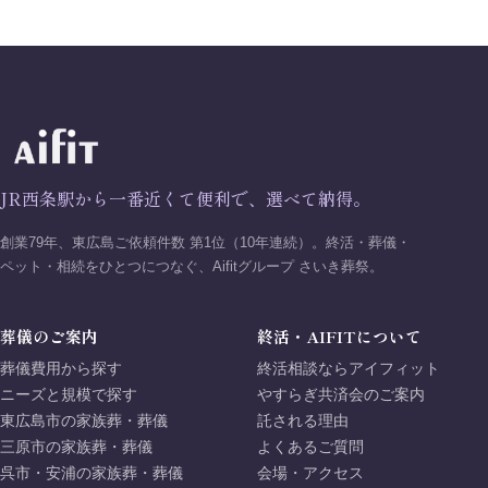
JR西条駅から一番近くて便利で、選べて納得。
創業79年、東広島ご依頼件数 第1位（10年連続）。終活・葬儀・
ペット・相続をひとつにつなぐ、Aifitグループ さいき葬祭。
葬儀のご案内
終活・AIFITについて
葬儀費用から探す
終活相談ならアイフィット
ニーズと規模で探す
やすらぎ共済会のご案内
東広島市の家族葬・葬儀
託される理由
三原市の家族葬・葬儀
よくあるご質問
呉市・安浦の家族葬・葬儀
会場・アクセス