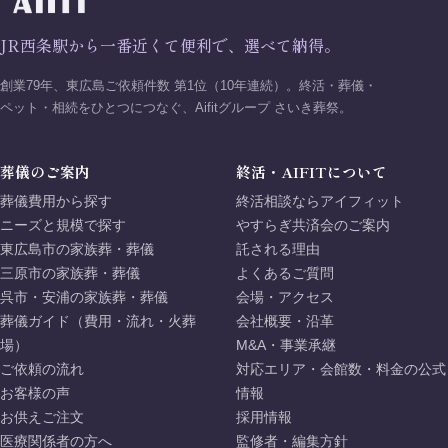
JR西条駅から一番近くて便利で、選べて納得。
創業79年、東広島ご依頼件数 第1位（10年連続）。終活・葬儀・
ペット・相続をひとつにつなぐ、Aifitグループ さいき葬祭。
葬儀のご案内
終活・AIFITについて
葬儀費用から探す
終活相談ならアイフィット
ニーズと規模で探す
やすらぎ共済会のご案内
東広島市の家族葬・葬儀
託される理由
三原市の家族葬・葬儀
よくあるご質問
呉市・安浦の家族葬・葬儀
会場・アクセス
葬儀ガイド（費用・流れ・火葬
会社概要・沿革
場）
M&A・事業承継
ご依頼の流れ
対応エリア・会館数・料金の公式
お客様の声
情報
お供えご注文
採用情報
医療関係者の方へ
監修者・編集方針