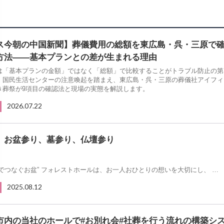
ス今朝の中国新聞】葬儀費用の総額を東広島・呉・三原で
方法――基本プランとの差が生まれる理由
は「基本プランの金額」ではなく「総額」で比較することがトラブル防止の第
。国民生活センターの注意喚起を踏まえ、東広島・呉・三原の葬儀社アイフィ
き葬祭が9項目の確認法と現場の実態を解説します。
2026.07.22
、お盆参り、墓参り、仏壇参り
さでつなぐお盆” フォレストホールは、お一人おひとりの想いを大切にし、 …
2025.08.12
市内の当社のホールで#お別れ会#社葬を行う流れの構築シ