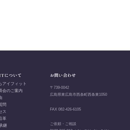
ITについて
お問い合わせ
らアイフィット
〒739-0042
済会のご案内
広島県東広島市西条町西条東1050
由
質問
FAX 082-426-6105
セス
沿革
ご依頼・ご相談
承継