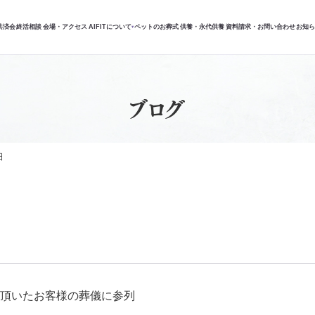
共済会
終活相談
会場・アクセス
AIFITについて
ペットのお葬式
供養・永代供養
資料請求・お問い合わせ
お知
▾
ブログ
日
頂いたお客様の葬儀に参列