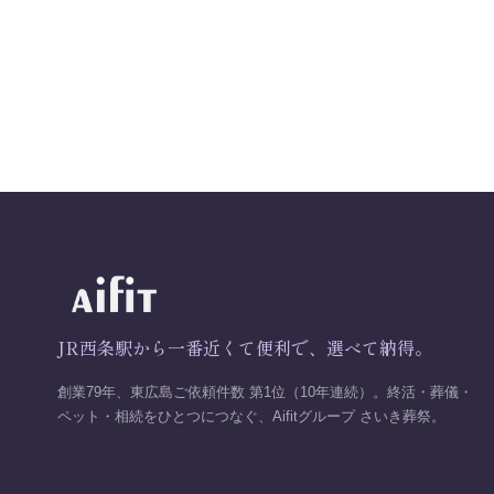
JR西条駅から一番近くて便利で、選べて納得。
創業79年、東広島ご依頼件数 第1位（10年連続）。終活・葬儀・
ペット・相続をひとつにつなぐ、Aifitグループ さいき葬祭。