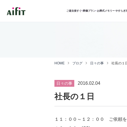
ご逝去後すぐ
葬儀プラン
お葬式メモリー
やすらぎ
▾
▾
HOME
ブログ
日々の事
社長の１
2016.02.04
日々の事
社長の１日
１１：００～１２：００ ご依頼を