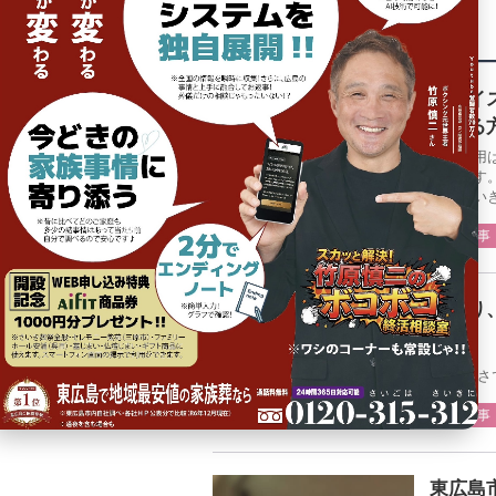
関連記事
【ナイ
認する
葬儀費用
一歩です
ットさい
日々の事
空参り
“やさし
日々の事
東広島