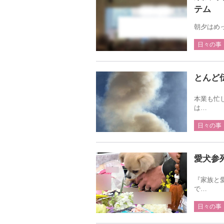
テム
朝夕はめ
日々の事
とんど
本業も忙
は…
日々の事
愛犬参
『家族と
で…
日々の事