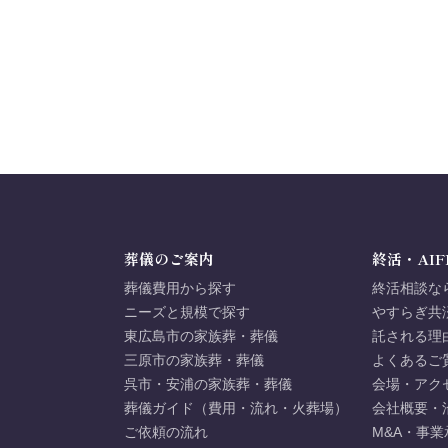
葬儀のご案内
終活・AIF
葬儀費用から探す
終活相談な
ニーズと規模で探す
やすらぎ共
東広島市の家族葬・葬儀
託される理
三原市の家族葬・葬儀
よくあるご
呉市・安浦の家族葬・葬儀
会場・アク
葬儀ガイド（費用・流れ・火葬場）
会社概要・
ご依頼の流れ
M&A・事業