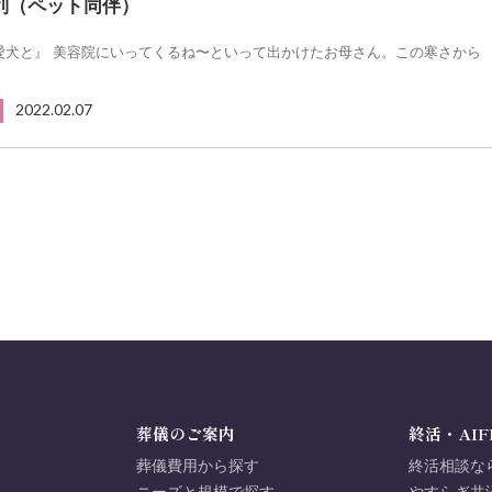
列（ペット同伴）
愛犬と』 美容院にいってくるね〜といって出かけたお母さん。この寒さから
2022.02.07
葬儀のご案内
終活・AIF
葬儀費用から探す
終活相談な