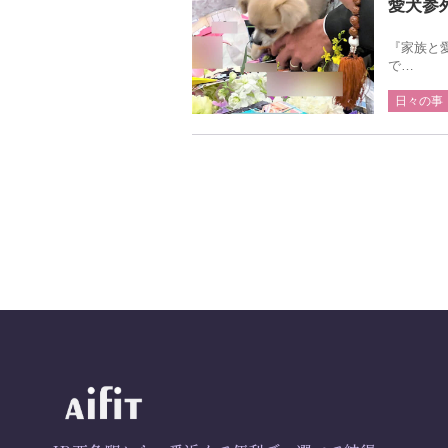
愛犬参
『家族と
で…
日々の事