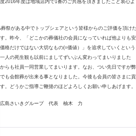
度2016年度は地域店内で1番のご共感を頂きましたこと衷心よ
A葬祭がある中でトップシェアという皆様からのご評価を頂け
す。昨今、「どこかの葬儀社の会員になっていれば他よりも安
価格だけではない大切なもの(=価値）」を追求していくという
一人の死生観も以前にましてずいぶん変わってまいりました
からも社員一同営業してまいります。なお、つい先日ですが弊
でも会館葬が出来る事となりました。今後も会員の皆さまに貢
す。どうかご指導ご鞭撻のほどよろしくお願い申しあげます。
ープ 代表 柚木 力