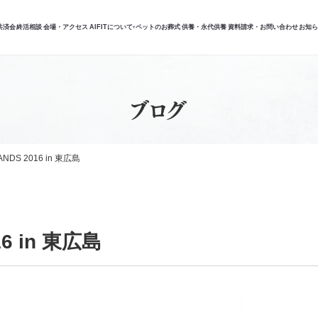
共済会
終活相談
会場・アクセス
AIFITについて
ペットのお葬式
供養・永代供養
資料請求・お問い合わせ
お知
▾
ブログ
ANDS 2016 in 東広島
16 in 東広島