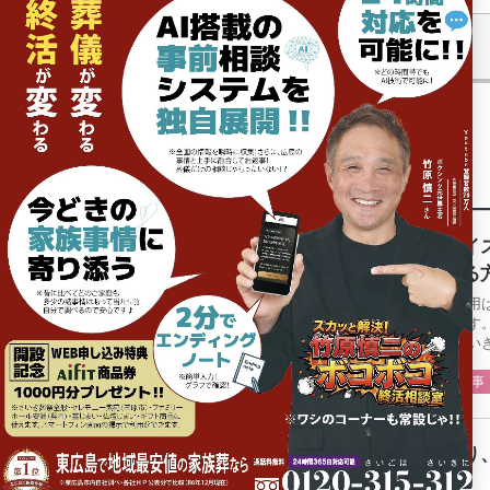
前の記事
関連記事
【ナイ
認する
葬儀費用
一歩です
ットさい
日々の事
空参り