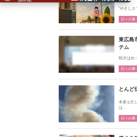
“やさし
日々の事
東広島
テム
朝夕はめ
日々の事
とんど
本業も忙
は…
日々の事