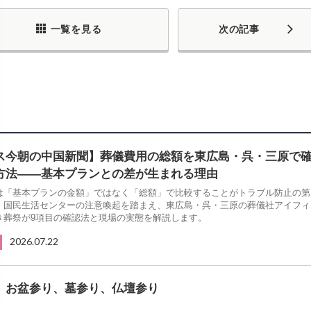
一覧を見る
次の記事
ス今朝の中国新聞】葬儀費用の総額を東広島・呉・三原で
方法――基本プランとの差が生まれる理由
は「基本プランの金額」ではなく「総額」で比較することがトラブル防止の第
。国民生活センターの注意喚起を踏まえ、東広島・呉・三原の葬儀社アイフィ
き葬祭が9項目の確認法と現場の実態を解説します。
2026.07.22
、お盆参り、墓参り、仏壇参り