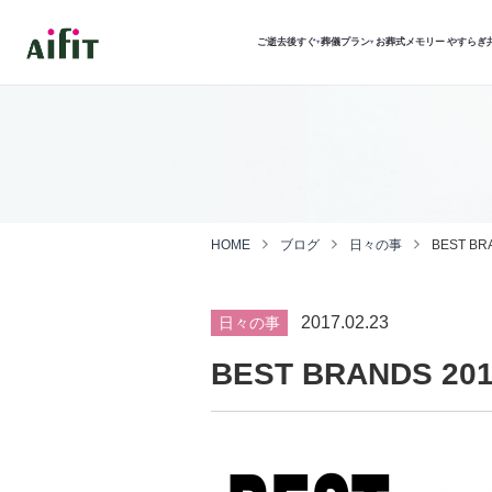
ご逝去後すぐ
葬儀プラン
お葬式メモリー
やすらぎ
▾
▾
HOME
ブログ
日々の事
BEST BR
2017.02.23
日々の事
BEST BRANDS 20