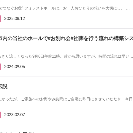
さでつなぐお盆” フォレストホールは、お一人おひとりの想いを大切にし、 …
2025.08.12
市内の当社のホールで#お別れ会#社葬を行う流れの構築シ
っきり涼しくなった9月6日午前11時。昔から思いますが、時間の流れは早い
2024.09.06
伝説
しかったが、ご家族へのお悔やみ訪問はご自宅に昨日にさせていただき、今日
2023.02.07