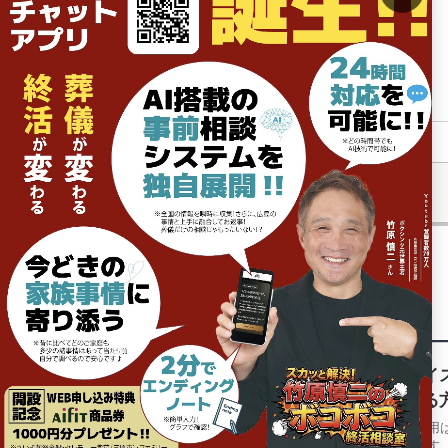
マーケティング企画推進課
的場 正晃
前の記事
関連記事
【ナイ
認する
葬儀費用
一歩です