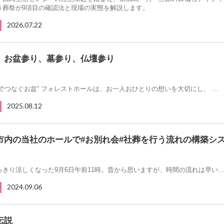
き葬祭が9項目の確認法と現場の実態を解説します。
2026.07.22
、お盆参り、墓参り、仏壇参り
さでつなぐお盆” フォレストホールは、お一人おひとりの想いを大切にし、 …
2025.08.12
市内の当社のホールで#お別れ会#社葬を行う流れの構築シ
っきり涼しくなった9月6日午前11時。昔から思いますが、時間の流れは早い
2024.09.06
伝説