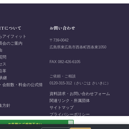
ITについて
お問い合わせ
らアイフィット
〒739-0042
済会のご案内
広島県東広島市西条町西条東1050
由
質問
FAX 082-426-6105
セス
沿革
ご依頼・ご相談
承継
0120-315-312（さいごは さいきに）
・会館数・料金の公式情
資料請求・お問い合わせフォーム
関連リンク・所属団体
集方針
サイトマップ
プライバシーポリシー
お気軽にご相談下さい