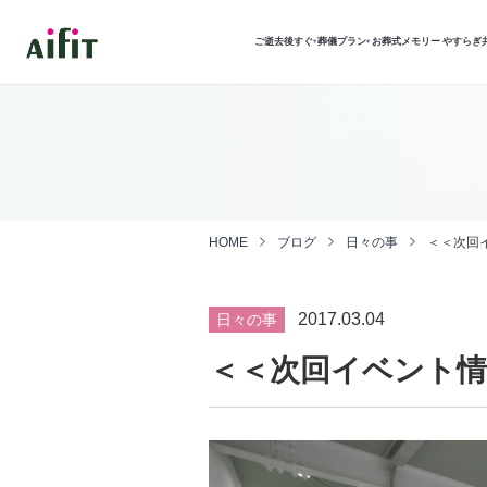
ご逝去後すぐ
葬儀プラン
お葬式メモリー
やすらぎ
▾
▾
HOME
ブログ
日々の事
＜＜次回
2017.03.04
日々の事
＜＜次回イベント情