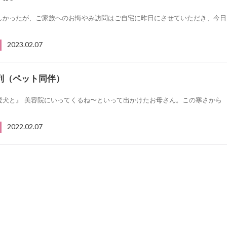
しかったが、ご家族へのお悔やみ訪問はご自宅に昨日にさせていただき、今日
2023.02.07
列（ペット同伴）
愛犬と』 美容院にいってくるね〜といって出かけたお母さん。この寒さから
2022.02.07