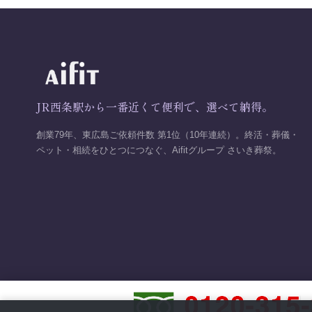
JR西条駅から一番近くて便利で、選べて納得。
創業79年、東広島ご依頼件数 第1位（10年連続）。終活・葬儀・
ペット・相続をひとつにつなぐ、Aifitグループ さいき葬祭。