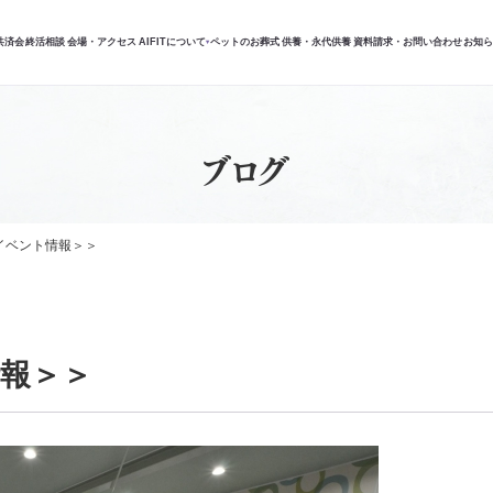
共済会
終活相談
会場・アクセス
AIFITについて
ペットのお葬式
供養・永代供養
資料請求・お問い合わせ
お知
▾
ブログ
イベント情報＞＞
報＞＞