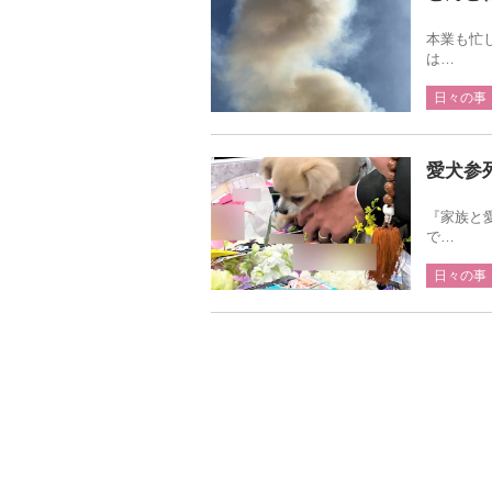
本業も忙
は…
日々の事
愛犬参
『家族と
で…
日々の事