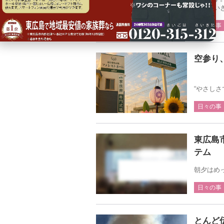
ットさい
日々の事
空参り
“やさし
日々の事
東広島
テム
朝夕はめ
日々の事
とんど