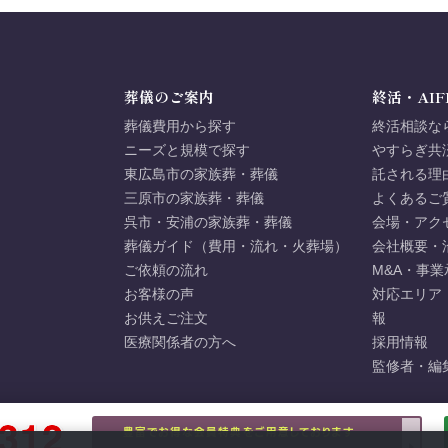
葬儀のご案内
終活・AIF
葬儀費用から探す
終活相談な
ニーズと規模で探す
やすらぎ共
東広島市の家族葬・葬儀
託される理
三原市の家族葬・葬儀
よくあるご
呉市・安浦の家族葬・葬儀
会場・アク
葬儀ガイド（費用・流れ・火葬場）
会社概要・
ご依頼の流れ
M&A・事業
お客様の声
対応エリア
お供えご注文
報
医療関係者の方へ
採用情報
監修者・編
豊富でお得な会員特典をご用意しております