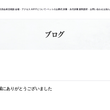
共済会
終活相談
会場・アクセス
AIFITについて
ペットのお葬式
供養・永代供養
資料請求・お問い合わせ
お知
▾
ブログ
誠にありがとうございました