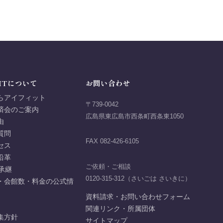
ITについて
お問い合わせ
らアイフィット
〒739-0042
済会のご案内
広島県東広島市西条町西条東1050
由
質問
FAX 082-426-6105
セス
沿革
ご依頼・ご相談
承継
0120-315-312（さいごは さいきに）
・会館数・料金の公式情
資料請求・お問い合わせフォーム
関連リンク・所属団体
集方針
サイトマップ