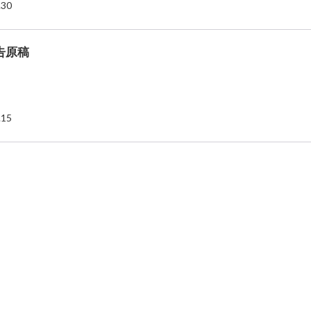
.30
告原稿
.15