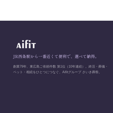
JR西条駅から一番近くて便利で、選べて納得。
創業79年、東広島ご依頼件数 第1位（10年連続）。終活・葬儀・
ペット・相続をひとつにつなぐ、Aifitグループ さいき葬祭。