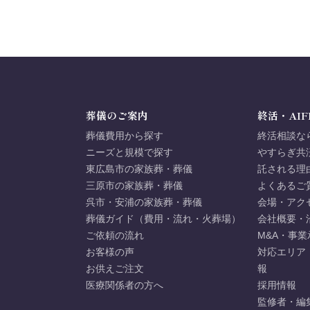
葬儀のご案内
終活・AIF
葬儀費用から探す
終活相談な
ニーズと規模で探す
やすらぎ共
東広島市の家族葬・葬儀
託される理
三原市の家族葬・葬儀
よくあるご
呉市・安浦の家族葬・葬儀
会場・アク
葬儀ガイド（費用・流れ・火葬場）
会社概要・
ご依頼の流れ
M&A・事業
お客様の声
対応エリア
お供えご注文
報
医療関係者の方へ
採用情報
監修者・編