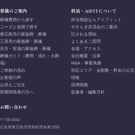
葬儀のご案内
終活・AIFITについて
葬儀費用から探す
終活相談ならアイフィット
ニーズと規模で探す
やすらぎ共済会のご案内
東広島市の家族葬・葬儀
託される理由
三原市の家族葬・葬儀
よくあるご質問
呉市・安浦の家族葬・葬儀
会場・アクセス
葬儀ガイド（費用・流れ・火葬
会社概要・沿革
場）
M&A・事業承継
ご依頼の流れ
対応エリア・会館数・料金の公式
お客様の声
情報
お供えご注文
採用情報
医療関係者の方へ
監修者・編集方針
お問い合わせ
〒739-0042
広島県東広島市西条町西条東1050