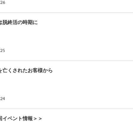
.26
は脱終活の時期に
.25
を亡くされたお客様から
.24
回イベント情報＞＞