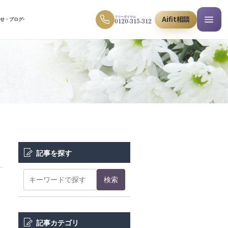
Aifit相談
フリーダイヤル
0120-315-312
らせ・ブログ
▾
記事を探す
検索
し
記事カテゴリ