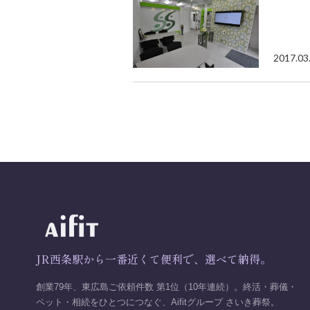
2017.03
JR西条駅から一番近くて便利で、選べて納得。
創業79年、東広島ご依頼件数 第1位（10年連続）。終活・葬儀・
ペット・相続をひとつにつなぐ、Aifitグループ さいき葬祭。