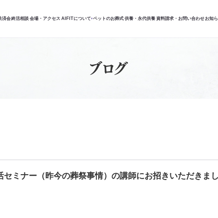
共済会
終活相談
会場・アクセス
AIFITについて
ペットのお葬式
供養・永代供養
資料請求・お問い合わせ
お知
▾
ブログ
活セミナー（昨今の葬祭事情）の講師にお招きいただきま