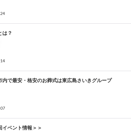
.24
とは？
.14
市内で最安・格安のお葬式は東広島さいきグループ
.07
回イベント情報＞＞