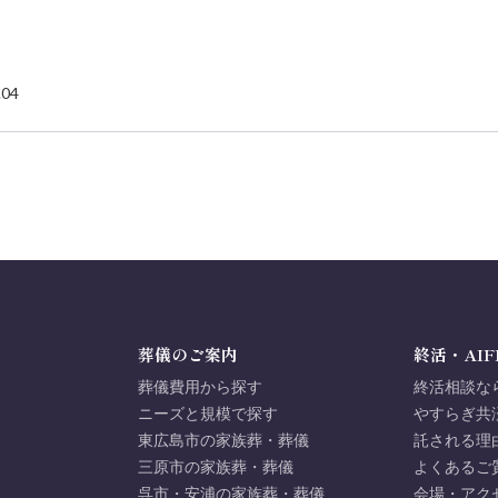
.04
葬儀のご案内
終活・AIF
葬儀費用から探す
終活相談な
ニーズと規模で探す
やすらぎ共
東広島市の家族葬・葬儀
託される理
三原市の家族葬・葬儀
よくあるご
呉市・安浦の家族葬・葬儀
会場・アク