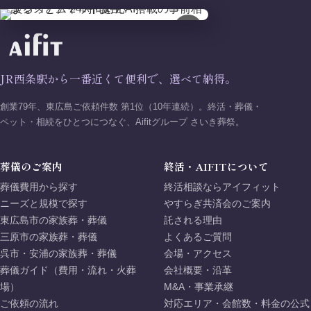
×
JR西条駅から一番近くて便利で、選べて納得。
創業79年、東広島ご依頼件数 第1位（10年連続）。終活・葬儀・
ペット・相続をひとつにつなぐ、Aifitグループ さいき葬祭。
葬儀のご案内
終活・AIFITについて
葬儀費用から探す
終活相談ならアイフィット
ニーズと規模で探す
やすらぎ共済会のご案内
東広島市の家族葬・葬儀
託される理由
三原市の家族葬・葬儀
よくあるご質問
呉市・安浦の家族葬・葬儀
会場・アクセス
葬儀ガイド（費用・流れ・火葬
会社概要・沿革
場）
M&A・事業承継
ご依頼の流れ
対応エリア・会館数・料金の公式