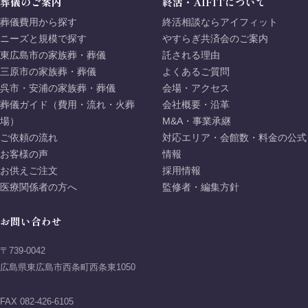
葬儀のご案内
終活・AIFITについて
葬儀費用から探す
終活相談ならアイフィット
ニーズと規模で探す
やすらぎ共済会のご案内
東広島市の家族葬・葬儀
託される理由
三原市の家族葬・葬儀
よくあるご質問
呉市・安浦の家族葬・葬儀
会場・アクセス
葬儀ガイド（費用・流れ・火葬
会社概要・沿革
場）
M&A・事業承継
ご依頼の流れ
対応エリア・会館数・料金の公式
お客様の声
情報
お供えご注文
採用情報
医療関係者の方へ
監修者・編集方針
お問い合わせ
〒739-0042
広島県東広島市西条町西条東1050
FAX 082-426-6105