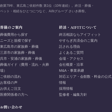
創業79年、東広島ご依頼件数 第1位（10年連続）。終活・葬儀・
ペット・相続をひとつにつなぐ、Aifitグループ さいき葬祭。
葬儀のご案内
終活・AIFITについて
葬儀費用から探す
終活相談ならアイフィット
ニーズと規模で探す
やすらぎ共済会のご案内
東広島市の家族葬・葬儀
託される理由
三原市の家族葬・葬儀
よくあるご質問
呉市・安浦の家族葬・葬儀
会場・アクセス
葬儀ガイド（費用・流れ・火葬
会社概要・沿革
場）
M&A・事業承継
ご依頼の流れ
対応エリア・会館数・料金の公式
お客様の声
情報
お供えご注文
採用情報
医療関係者の方へ
監修者・編集方針
お問い合わせ