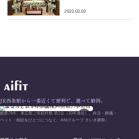
2022.02.02
JR西条駅から一番近くて便利で、選べて納得。
創業79年、東広島ご依頼件数 第1位（10年連続）。終活・葬儀・
×
ペット・相続をひとつにつなぐ、Aifitグループ さいき葬祭。