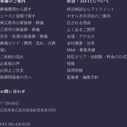
葬儀のご案内
終活・AIFITについて
葬儀費用から探す
終活相談ならアイフィット
ニーズと規模で探す
やすらぎ共済会のご案内
東広島市の家族葬・葬儀
託される理由
三原市の家族葬・葬儀
よくあるご質問
呉市・安浦の家族葬・葬儀
会場・アクセス
葬儀ガイド（費用・流れ・火葬
会社概要・沿革
場）
M&A・事業承継
ご依頼の流れ
対応エリア・会館数・料金の公式
お客様の声
情報
お供えご注文
採用情報
医療関係者の方へ
監修者・編集方針
お問い合わせ
〒739-0042
広島県東広島市西条町西条東1050
FAX 082-426-6105