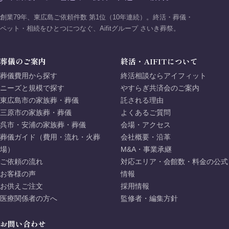
創業79年、東広島ご依頼件数 第1位（10年連続）。終活・葬儀・
ペット・相続をひとつにつなぐ、Aifitグループ さいき葬祭。
葬儀のご案内
終活・AIFITについて
葬儀費用から探す
終活相談ならアイフィット
ニーズと規模で探す
やすらぎ共済会のご案内
東広島市の家族葬・葬儀
託される理由
三原市の家族葬・葬儀
よくあるご質問
呉市・安浦の家族葬・葬儀
会場・アクセス
葬儀ガイド（費用・流れ・火葬
会社概要・沿革
場）
M&A・事業承継
ご依頼の流れ
対応エリア・会館数・料金の公式
お客様の声
情報
お供えご注文
採用情報
医療関係者の方へ
監修者・編集方針
お問い合わせ